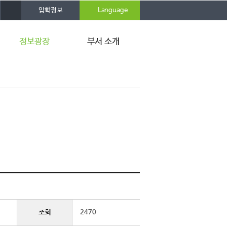
사
입학정보
Language
이
트
맵
정보광장
부서 소개
공지사항
인사말
행사소식
주요업무
카드뉴스
연혁
뉴스레터
조직도
취업스토리북
찾아오시는 길
사이트링크
조회
2470