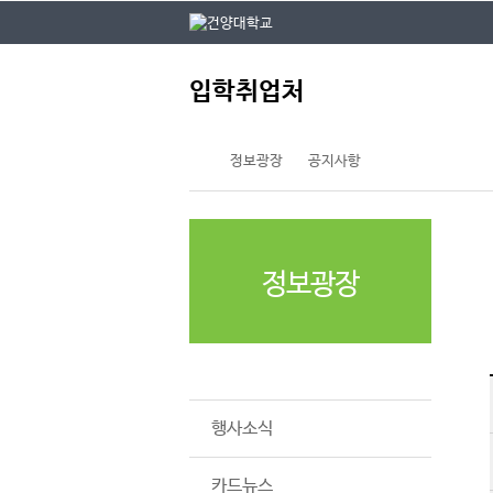
본문 바로가기
대메뉴 바로가기
주
입학취업처
메
뉴
정보광장
공지사항
정보광장
공지사항
행사소식
카드뉴스