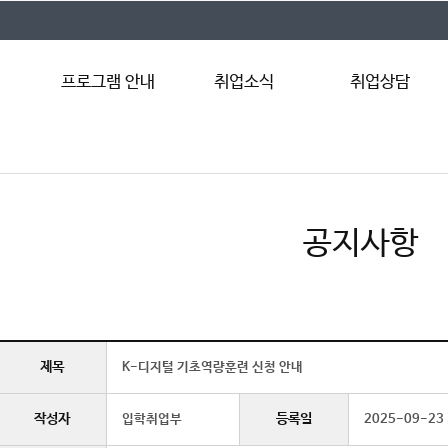
프로그램 안내
취업소식
취업상담
입학취업부
채용공고
Q&A
프로그램 일정
취업행사
FAQ
취업뉴스
공지사항
제목
K-디지털 기초역량훈련 신청 안내
작성자
등록일
입학취업부
2025-09-23