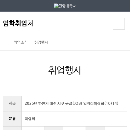
본문 바로가기
대메뉴 바로가기
입학취업처
취업소식
취업행사
취업행사
제목
2025년 하반기 대전 서구 굿잡(JOB) 일자리박람회(10/14)
분류
박람회