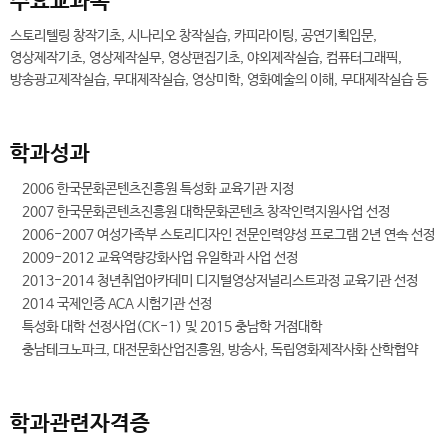
주요교과목
스토리텔링 창작기초, 시나리오 창작실습, 카피라이팅, 공연기획입문,
영상제작기초, 영상제작실무, 영상편집기초, 야외제작실습, 컴퓨터그래픽,
방송광고제작실습, 무대제작실습, 영상미학, 영화예술의 이해, 무대제작실습 등
학과성과
2006 한국문화콘텐츠진흥원 특성화 교육기관 지정
2007 한국문화콘텐츠진흥원 대학문화콘텐츠 창작인력지원사업 선정
2006-2007 여성가족부 스토리디자인 전문인력양성 프로그램 2년 연속 선정
2009-2012 교육역량강화사업 유일학과 사업 선정
2013-2014 청년취업아카데미 디지털영상저널리스트과정 교육기관 선정
2014 국제인증 ACA 시험기관 선정
특성화 대학 선정사업(CK-1) 및 2015 충남학 거점대학
충남테크노파크, 대전문화산업진흥원, 방송사, 독립영화제작사화 산학협약
학과관련자격증