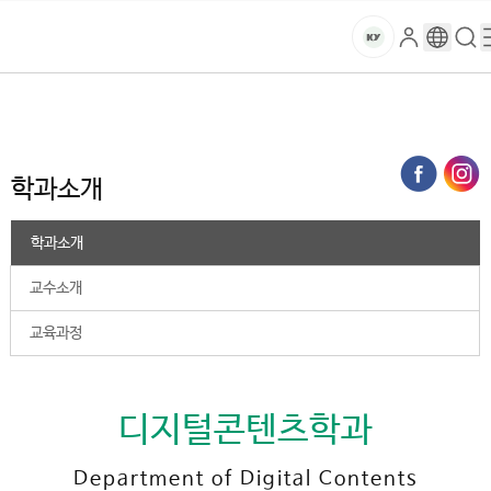
본문 바로가기
대메뉴 바로가기
하위메뉴 바로가기
스
로
구
검
건
마
그
글
색
홈
트
처음으로
대학
2025학년도 이전
디지털콘텐츠학과
학과소개
인
번
페
양
키
역
이
지
대
학과소개
메
뉴
학
경
학과소개
로
교
교수소개
교육과정
디지털콘텐츠학과
Department of Digital Contents