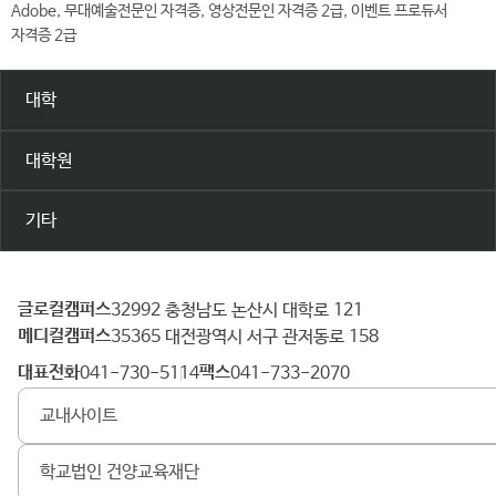
Adobe, 무대예술전문인 자격증, 영상전문인 자격증 2급, 이벤트 프로듀서
자격증 2급
대학
대학원
기타
글로컬캠퍼스
건
32992 충청남도 논산시 대학로 121
메디컬캠퍼스
양
35365 대전광역시 서구 관저동로 158
대
대표전화
팩스
041-730-5114
041-733-2070
학
교내사이트
교
학교법인 건양교육재단